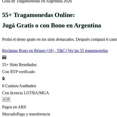
Guía de Tragamonedas en Argentina 2026
55+ Tragamonedas Online:
Jugá Gratis o con Bono en Argentina
Probá el demo gratis en los slots destacados. Después compará 6 cas
Reclamar Bono en Betano (18+, T&C)
Ver las 55 tragamonedas
🎰
55+ Slots Reseñados
Con RTP verificado
🔒
6 Casinos Auditados
Con licencia LOTBA/MGA
🇦🇷
Pagos en ARS
MercadoPago y transferencia