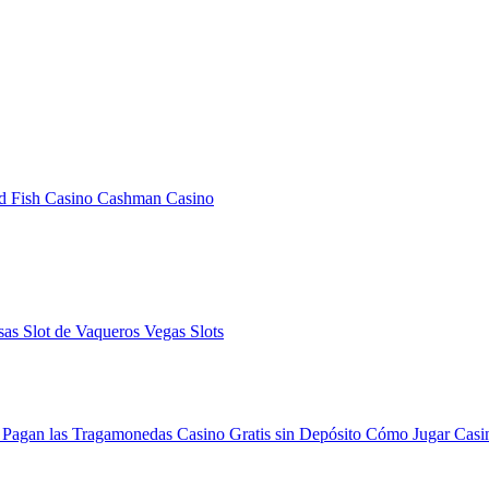
d Fish Casino
Cashman Casino
sas
Slot de Vaqueros
Vegas Slots
Pagan las Tragamonedas
Casino Gratis sin Depósito
Cómo Jugar Casi