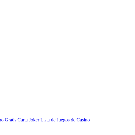
no Gratis
Carta Joker
Lista de Juegos de Casino