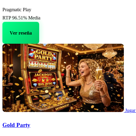
Pragmatic Play
RTP 96.51%
Media
Ver reseña
Jugar
Gold Party