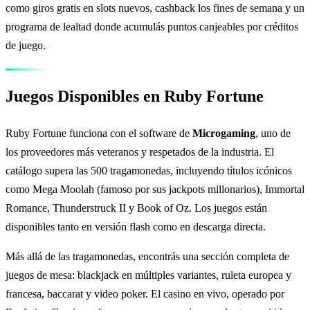
como giros gratis en slots nuevos, cashback los fines de semana y un
programa de lealtad donde acumulás puntos canjeables por créditos
de juego.
Juegos Disponibles en Ruby Fortune
Ruby Fortune funciona con el software de
Microgaming
, uno de
los proveedores más veteranos y respetados de la industria. El
catálogo supera las 500 tragamonedas, incluyendo títulos icónicos
como Mega Moolah (famoso por sus jackpots millonarios), Immortal
Romance, Thunderstruck II y Book of Oz. Los juegos están
disponibles tanto en versión flash como en descarga directa.
Más allá de las tragamonedas, encontrás una sección completa de
juegos de mesa: blackjack en múltiples variantes, ruleta europea y
francesa, baccarat y video poker. El casino en vivo, operado por