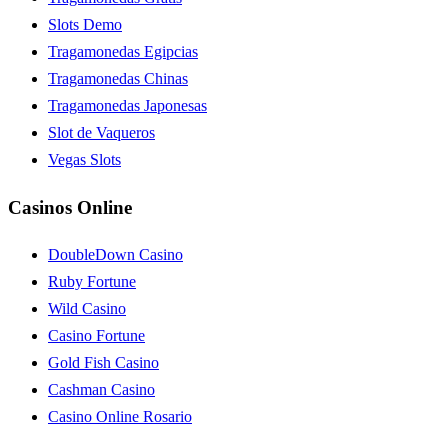
Slots Demo
Tragamonedas Egipcias
Tragamonedas Chinas
Tragamonedas Japonesas
Slot de Vaqueros
Vegas Slots
Casinos Online
DoubleDown Casino
Ruby Fortune
Wild Casino
Casino Fortune
Gold Fish Casino
Cashman Casino
Casino Online Rosario