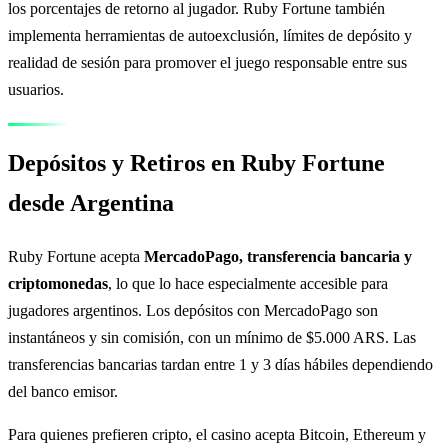
los porcentajes de retorno al jugador. Ruby Fortune también
implementa herramientas de autoexclusión, límites de depósito y
realidad de sesión para promover el juego responsable entre sus
usuarios.
Depósitos y Retiros en Ruby Fortune
desde Argentina
Ruby Fortune acepta
MercadoPago, transferencia bancaria y
criptomonedas
, lo que lo hace especialmente accesible para
jugadores argentinos. Los depósitos con MercadoPago son
instantáneos y sin comisión, con un mínimo de $5.000 ARS. Las
transferencias bancarias tardan entre 1 y 3 días hábiles dependiendo
del banco emisor.
Para quienes prefieren cripto, el casino acepta Bitcoin, Ethereum y