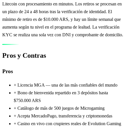
Litecoin con procesamiento en minutos. Los retiros se procesan en
un plazo de 24 a 48 horas tras la verificación de identidad. El
mínimo de retiro es de $10.000 ARS, y hay un límite semanal que
aumenta según tu nivel en el programa de lealtad. La verificación
KYC se realiza una sola vez con DNI y comprobante de domicilio.
Pros y Contras
Pros
+
Licencia MGA — una de las más confiables del mundo
+
Bono de bienvenida repartido en 3 depósitos hasta
$750.000 ARS
+
Catálogo de más de 500 juegos de Microgaming
+
Acepta MercadoPago, transferencia y criptomonedas
+
Casino en vivo con crupieres reales de Evolution Gaming