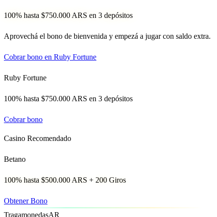
100% hasta $750.000 ARS en 3 depósitos
Aprovechá el bono de bienvenida y empezá a jugar con saldo extra.
Cobrar bono en Ruby Fortune
Ruby Fortune
100% hasta $750.000 ARS en 3 depósitos
Cobrar bono
Casino Recomendado
Betano
100% hasta $500.000 ARS + 200 Giros
Obtener Bono
Tragamonedas
AR