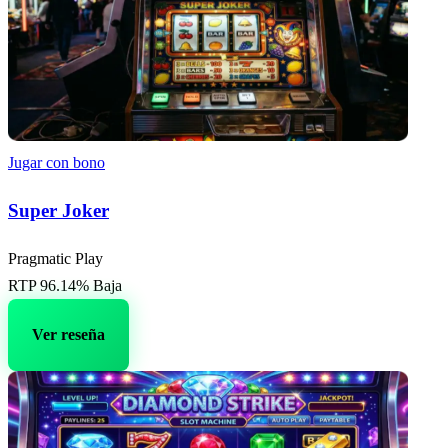
Jugar con bono
Super Joker
Pragmatic Play
RTP 96.14%
Baja
Ver reseña