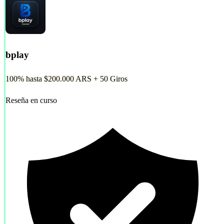
bplay
100% hasta $200.000 ARS + 50 Giros
Reseña en curso