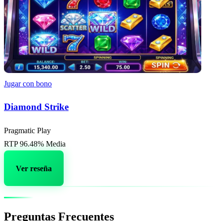
Jugar con bono
Diamond Strike
Pragmatic Play
RTP 96.48%
Media
Ver reseña
Preguntas Frecuentes