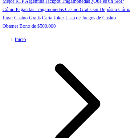
Mejor RTP Argentina
Jackpot Tragamonedas
¿Qué es un Slot?
Cómo Pagan las Tragamonedas
Casino Gratis sin Depósito
Cómo
Jugar Casino Gratis
Carta Joker
Lista de Juegos de Casino
Obtener Bono de $500.000
Inicio