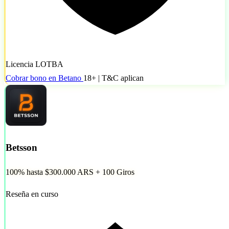
Licencia LOTBA
Cobrar bono en Betano
18+ | T&C aplican
Betsson
100% hasta $300.000 ARS + 100 Giros
Reseña en curso