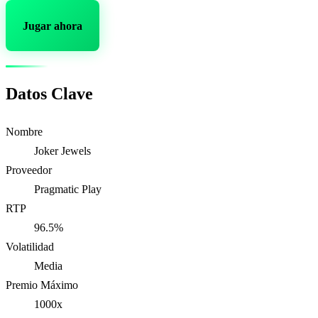
Jugar ahora
Datos Clave
Nombre
Joker Jewels
Proveedor
Pragmatic Play
RTP
96.5%
Volatilidad
Media
Premio Máximo
1000x