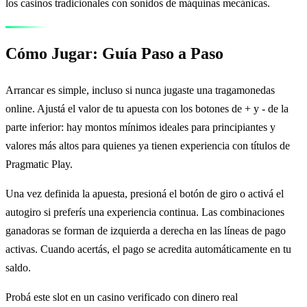
los casinos tradicionales con sonidos de máquinas mecánicas.
Cómo Jugar: Guía Paso a Paso
Arrancar es simple, incluso si nunca jugaste una tragamonedas
online. Ajustá el valor de tu apuesta con los botones de + y - de la
parte inferior: hay montos mínimos ideales para principiantes y
valores más altos para quienes ya tienen experiencia con títulos de
Pragmatic Play.
Una vez definida la apuesta, presioná el botón de giro o activá el
autogiro si preferís una experiencia continua. Las combinaciones
ganadoras se forman de izquierda a derecha en las líneas de pago
activas. Cuando acertás, el pago se acredita automáticamente en tu
saldo.
Probá este slot en un casino verificado con dinero real