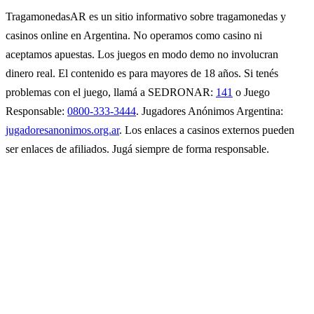
TragamonedasAR es un sitio informativo sobre tragamonedas y
casinos online en Argentina. No operamos como casino ni
aceptamos apuestas. Los juegos en modo demo no involucran
dinero real. El contenido es para mayores de 18 años. Si tenés
problemas con el juego, llamá a SEDRONAR:
141
o Juego
Responsable:
0800-333-3444
. Jugadores Anónimos Argentina:
jugadoresanonimos.org.ar
. Los enlaces a casinos externos pueden
ser enlaces de afiliados. Jugá siempre de forma responsable.