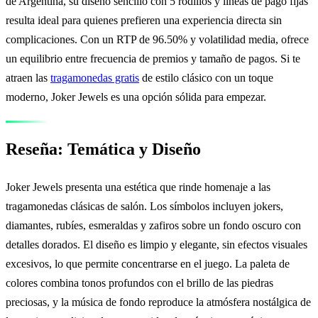
de Argentina, su diseño sencillo con 5 rodillos y líneas de pago fijas
resulta ideal para quienes prefieren una experiencia directa sin
complicaciones. Con un RTP de 96.50% y volatilidad media, ofrece
un equilibrio entre frecuencia de premios y tamaño de pagos. Si te
atraen las
tragamonedas gratis
de estilo clásico con un toque
moderno, Joker Jewels es una opción sólida para empezar.
Reseña: Temática y Diseño
Joker Jewels presenta una estética que rinde homenaje a las
tragamonedas clásicas de salón. Los símbolos incluyen jokers,
diamantes, rubíes, esmeraldas y zafiros sobre un fondo oscuro con
detalles dorados. El diseño es limpio y elegante, sin efectos visuales
excesivos, lo que permite concentrarse en el juego. La paleta de
colores combina tonos profundos con el brillo de las piedras
preciosas, y la música de fondo reproduce la atmósfera nostálgica de