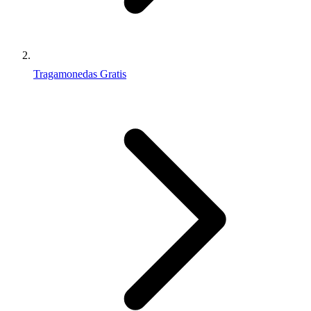
Tragamonedas Gratis