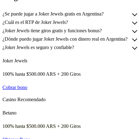
¿Se puede jugar a Joker Jewels gratis en Argentina?
¿Cuál es el RTP de Joker Jewels?
¿Joker Jewels tiene giros gratis y funciones bonus?
¿Dónde puedo jugar Joker Jewels con dinero real en Argentina?
¿Joker Jewels es seguro y confiable?
Joker Jewels
100% hasta $500.000 ARS + 200 Giros
Cobrar bono
Casino Recomendado
Betano
100% hasta $500.000 ARS + 200 Giros